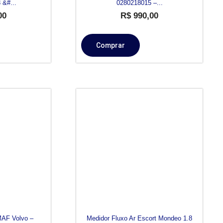
 &#...
0280218015 –...
00
R$
990,00
Comprar
MAF Volvo –
Medidor Fluxo Ar Escort Mondeo 1.8