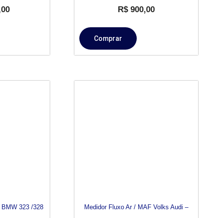
,00
R$
900,00
Comprar
F BMW 323 /328
Medidor Fluxo Ar / MAF Volks Audi –