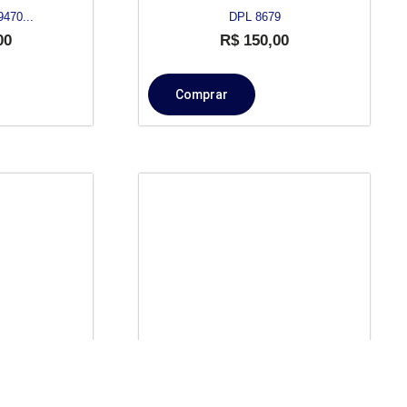
470...
DPL 8679
00
R$
150,00
Comprar