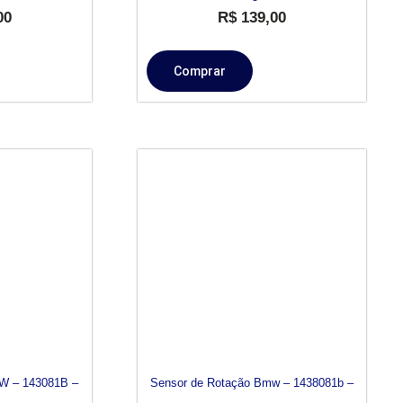
00
R$
139,00
Comprar
W – 143081B –
Sensor de Rotação Bmw – 1438081b –