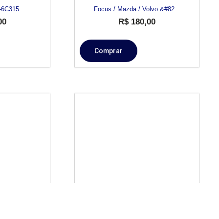
6C315...
Focus / Mazda / Volvo &#82...
00
R$
180,00
Comprar