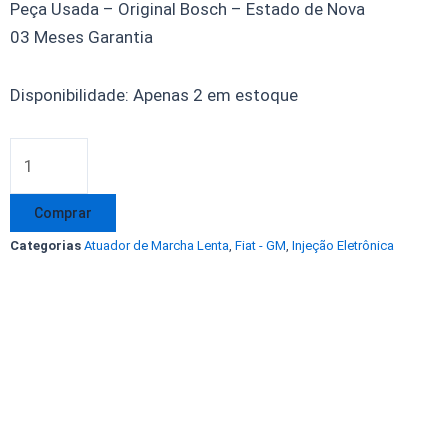
Peça Usada – Original Bosch – Estado de Nova
03 Meses Garantia
Atuador
Disponibilidade:
Apenas 2 em estoque
Marcha
Lenta
Tipo
1.6
Comprar
Astra
Categorias
Atuador de Marcha Lenta
,
Fiat - GM
,
Injeção Eletrônica
0132008602
Original
Bosch!
quantidade