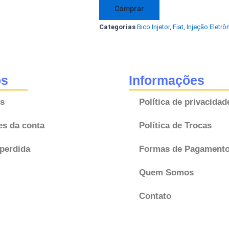
Strada
Comprar
1.4
Categorias
Bico Injetor
,
Fiat
,
Injeção Eletrô
8V
Flex
IWP003
003
os
Informações
50100402
s
Política de privacidad
Magneti
Marelli
es da conta
Política de Trocas
NOVO!
quantidade
perdida
Formas de Pagament
Quem Somos
Contato