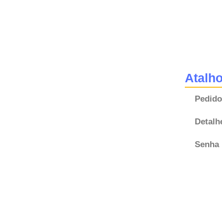
Atalh
Pedido
Detalh
Senha 