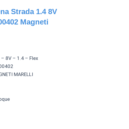
ena Strada 1.4 8V
00402 Magneti
a – 8V – 1.4 – Flex
100402
GNETI MARELLI
oque