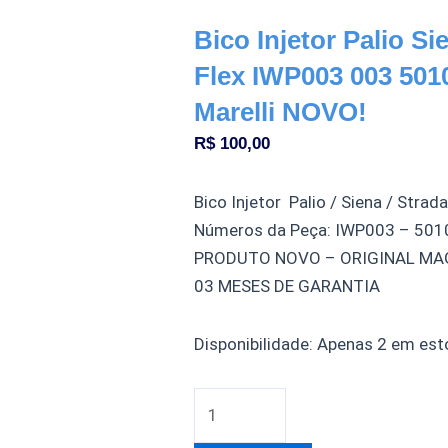
Bico Injetor Palio Si
Flex IWP003 003 501
Marelli NOVO!
R$
100,00
Bico Injetor Palio / Siena / Strad
Números da Peça: IWP003 – 50
PRODUTO NOVO – ORIGINAL MA
03 MESES DE GARANTIA
Bico
Disponibilidade:
Apenas 2 em est
Injetor
Palio
Siena