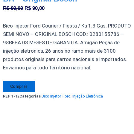
O
O
R$
99,00
R$
90,00
preço
preço
original
atual
Bico Injetor Ford Courier / Fiesta / Ka 1.3 Gas. PRODUTO
era:
é:
SEMI NOVO – ORIGINAL BOSCH COD.: 0280155786 –
R$ 99,00.
R$ 90,00.
98BFBA 03 MESES DE GARANTIA. Amigão Peças de
injeção eletronica, 26 anos no ramo mais de 3100
produtos originais para carros nacionais e importados.
Enviamos para todo território nacional.
Bico
Comprar
Injetor
REF
1712
Categorias
Bico Injetor
,
Ford
,
Injeção Eletrônica
Ford
Courier
/
Fiesta