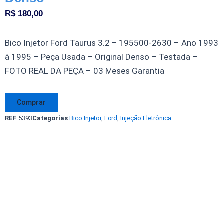
R$
180,00
Bico Injetor Ford Taurus 3.2 – 195500-2630 – Ano 1993
à 1995 – Peça Usada – Original Denso – Testada –
FOTO REAL DA PEÇA – 03 Meses Garantia
Bico
Comprar
Injetor
REF
5393
Categorias
Bico Injetor
,
Ford
,
Injeção Eletrônica
Ford
Taurus
3.2
195500-
2630
1955002630
Original