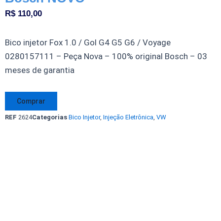
R$
110,00
Bico injetor Fox 1.0 / Gol G4 G5 G6 / Voyage
0280157111 – Peça Nova – 100% original Bosch – 03
meses de garantia
Bico
Comprar
Injetor
REF
2624
Categorias
Bico Injetor
,
Injeção Eletrônica
,
VW
Fox
1.0
Gol
G4
G5
G6
Voyage