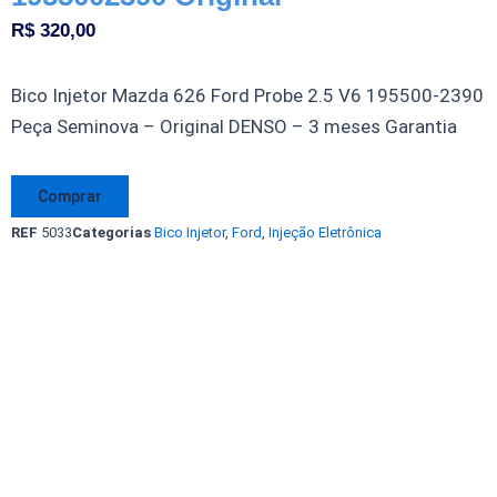
R$
320,00
Bico Injetor Mazda 626 Ford Probe 2.5 V6 195500-2390
Peça Seminova – Original DENSO – 3 meses Garantia
Bico
Comprar
Injetor
REF
5033
Categorias
Bico Injetor
,
Ford
,
Injeção Eletrônica
Mazda
MX6
626
V6
2.5
Ford
Probe
2.5