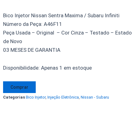
Bico Injetor Nissan Sentra Maxima / Subaru Infiniti
Número da Peça: A46F11
Peça Usada – Original – Cor Cinza – Testado – Estado
de Novo
03 MESES DE GARANTIA
Bico
Disponibilidade:
Apenas 1 em estoque
Injetor
Nissan
Comprar
Máxima
Categorias
Bico Injetor
,
Injeção Eletrônica
,
Nissan - Subaru
Sentra
Infiniti
A46-
F11
A46F11