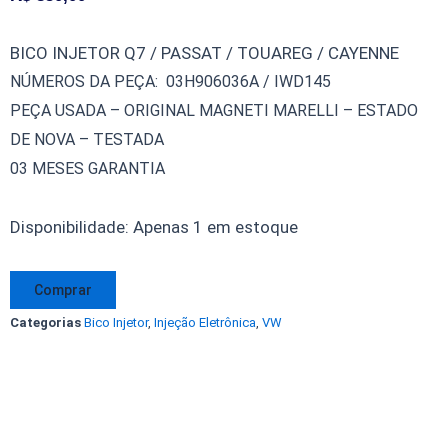
BICO INJETOR Q7 / PASSAT / TOUAREG / CAYENNE
NÚMEROS DA PEÇA: 03H906036A / IWD145
PEÇA USADA – ORIGINAL MAGNETI MARELLI – ESTADO
DE NOVA – TESTADA
03 MESES GARANTIA
Bico
Disponibilidade:
Apenas 1 em estoque
Injetor
Q7
Comprar
Passat
Categorias
Bico Injetor
,
Injeção Eletrônica
,
VW
Touareg
Cayenne
03H906036A
IWD145