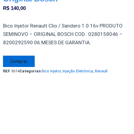
R$
140,00
Bico Injetor Renault Clio / Sandero 1.0 16v PRODUTO
SEMINOVO – ORIGINAL BOSCH COD.: 0280158046 –
8200292590 06 MESES DE GARANTIA.
Bico
Comprar
Injetor
REF
3614
Categorias
Bico Injetor
,
Injeção Eletrônica
,
Renault
Renault
Clio
Sandero
1.0
16v
0280158046
8200292590