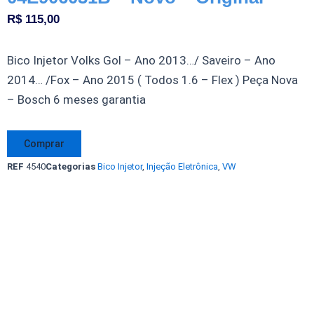
R$
115,00
Bico Injetor Volks Gol – Ano 2013…/ Saveiro – Ano
2014… /Fox – Ano 2015 ( Todos 1.6 – Flex ) Peça Nova
– Bosch 6 meses garantia
Bico
Comprar
Injetor
REF
4540
Categorias
Bico Injetor
,
Injeção Eletrônica
,
VW
Volks
Fox
/Gol
/Saveiro
1.6
-
Flex