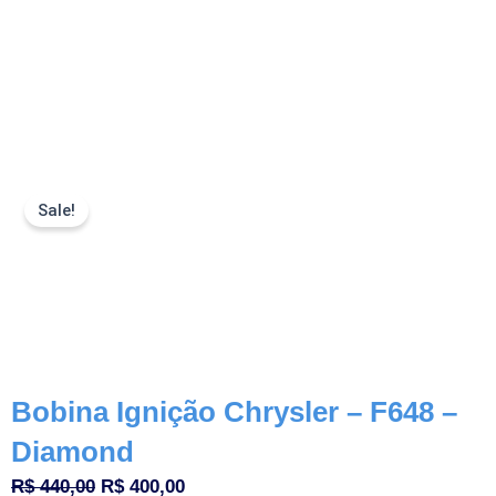
Sale!
Bobina Ignição Chrysler – F648 –
Diamond
O
O
R$
440,00
R$
400,00