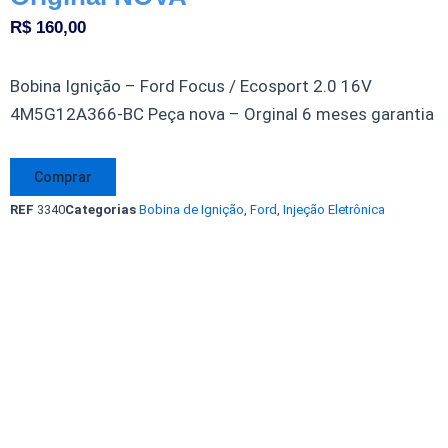
R$
160,00
Bobina Ignição – Ford Focus / Ecosport 2.0 16V
4M5G12A366-BC Peça nova – Orginal 6 meses garantia
Bobina
Comprar
Ignição
REF
3340
Categorias
Bobina de Ignição
,
Ford
,
Injeção Eletrônica
-
Ford
Focus
/
Ecosport
2.0
16V
4M5G12A366BC