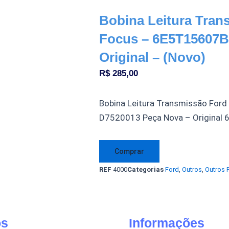
Bobina Leitura Tran
Focus – 6E5T15607B
Original – (Novo)
R$
285,00
Bobina Leitura Transmissão For
D7520013 Peça Nova – Original 6
Bobina
Comprar
Leitura
REF
4000
Categorias
Ford
,
Outros
,
Outros 
Transmissão
Ford
Focus
-
os
Informações