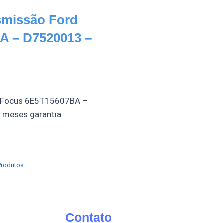
smissão Ford
A – D7520013 –
d Focus 6E5T15607BA –
 meses garantia
Produtos
Contato