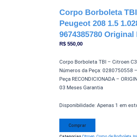
Corpo Borboleta TBI
Peugeot 208 1.5 1.0
9674385780 Original
R$
550,00
Corpo Borboleta TBI – Citroen C3
Números da Peça: 0280750558 
Peça RECONDICIONADA – ORIGI
03 Meses Garantia
Corpo
Disponibilidade:
Apenas 1 em est
Borboleta
TBI
Comprar
Citroen
Categorias
Citroen
,
Corpo de Borboleta
,
In