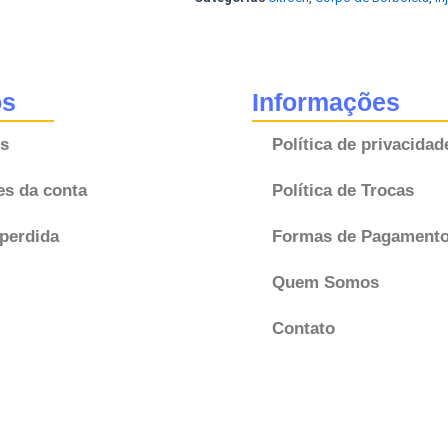
C3
1.5
Peugeot
208
os
Informações
1.5
s
Política de privacidad
1.0280750558
9674385780
es da conta
Política de Trocas
Original
Bosch
perdida
Formas de Pagament
quantidade
Quem Somos
Contato