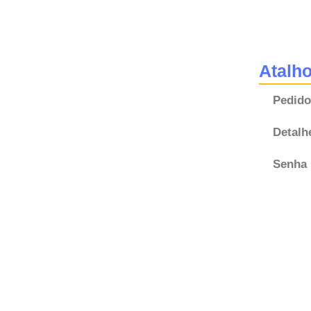
Atalh
Pedido
Detalh
Senha 