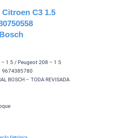
 Citroen C3 1.5
280750558
 Bosch
 – 1.5 / Peugeot 208 – 1.5
– 9674385780
NAL BOSCH – TODA REVISADA
oque
jeção Eletrônica