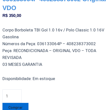
VDO
R$
350,00
Corpo Borboleta TBI Gol 1.0 16v / Polo Classic 1.0 16V
Gasolina
Números da Peça: 036133064P – 408238373002
Peça RECONDICIONADA – ORIGINAL VDO – TODA
REVISADA
03 MESES GARANTIA
Corpo
Disponibilidade:
Em estoque
Borboleta
TBI
Gol
1.0
Comprar