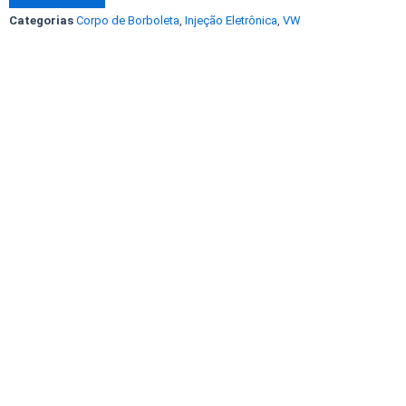
16v
Categorias
Corpo de Borboleta
,
Injeção Eletrônica
,
VW
Polo
Classic
1.0
16V
Gas
036133064P
408238373002
Original
VDO
quantidade