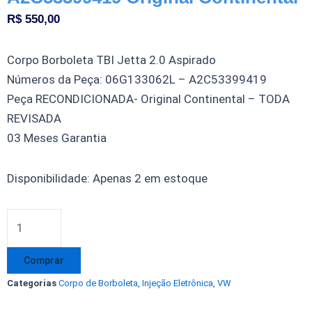
R$
550,00
Corpo Borboleta TBI Jetta 2.0 Aspirado
Números da Peça: 06G133062L – A2C53399419
Peça RECONDICIONADA- Original Continental – TODA
REVISADA
03 Meses Garantia
Corpo
Disponibilidade:
Apenas 2 em estoque
Borboleta
TBI
Jetta
2.0
Comprar
8V
Categorias
Corpo de Borboleta
,
Injeção Eletrônica
,
VW
Aspirado