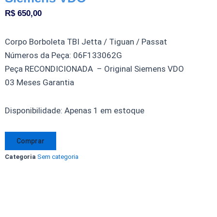
R$
650,00
Corpo Borboleta TBI Jetta / Tiguan / Passat
Números da Peça: 06F133062G
Peça RECONDICIONADA – Original Siemens VDO
03 Meses Garantia
Corpo
Disponibilidade:
Apenas 1 em estoque
Borboleta
TBI
Comprar
Jetta
Categoria
Sem categoria
Tiguan
Passat
06F133062G
Original