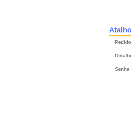
Atalh
Pedido
Detalh
Senha 