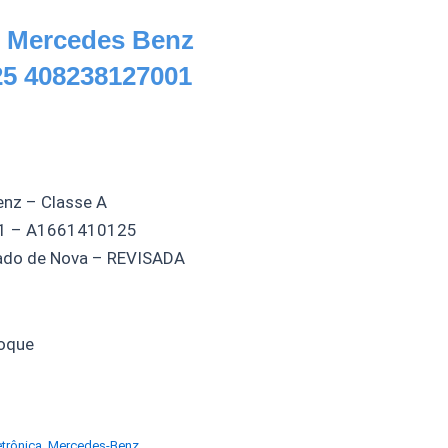
I Mercedes Benz
25 408238127001
enz – Classe A
01 – A1661410125
tado de Nova – REVISADA
oque
etrônica
,
Mercedes-Benz