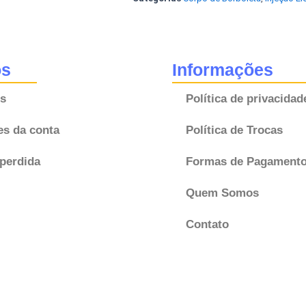
Benz
Classe
A
A1661410125
os
Informações
408238127001
s
Política de privacidad
Original
VDO
es da conta
Política de Trocas
quantidade
perdida
Formas de Pagament
Quem Somos
Contato