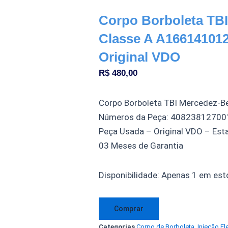
Corpo Borboleta TB
Classe A A16614101
Original VDO
R$
480,00
Corpo Borboleta TBI Mercedez-B
Números da Peça: 4082381270
Peça Usada – Original VDO – Es
03 Meses de Garantia
Corpo
Disponibilidade:
Apenas 1 em est
Borboleta
TBI
Comprar
Mercedes
Categorias
Corpo de Borboleta
,
Injeção El