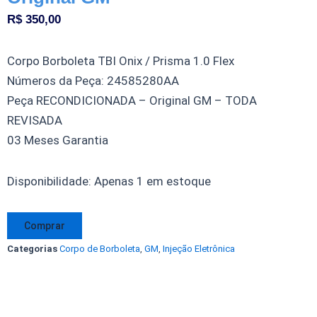
R$
350,00
Corpo Borboleta TBI Onix / Prisma 1.0 Flex
Números da Peça: 24585280AA
Peça RECONDICIONADA – Original GM – TODA
REVISADA
03 Meses Garantia
Corpo
Disponibilidade:
Apenas 1 em estoque
Borboleta
TBI
Comprar
Onix
Categorias
Corpo de Borboleta
,
GM
,
Injeção Eletrônica
Prisma
1.0
Flex