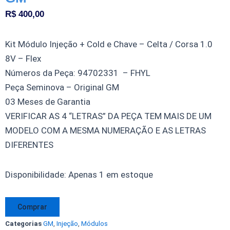
R$
400,00
Kit Módulo Injeção + Cold e Chave – Celta / Corsa 1.0
8V – Flex
Números da Peça: 94702331 – FHYL
Peça Seminova – Original GM
03 Meses de Garantia
VERIFICAR AS 4 “LETRAS” DA PEÇA TEM MAIS DE UM
MODELO COM A MESMA NUMERAÇÃO E AS LETRAS
DIFERENTES
Kit
Disponibilidade:
Apenas 1 em estoque
Módulo
Injeção
Comprar
Celta
Categorias
GM
,
Injeção
,
Módulos