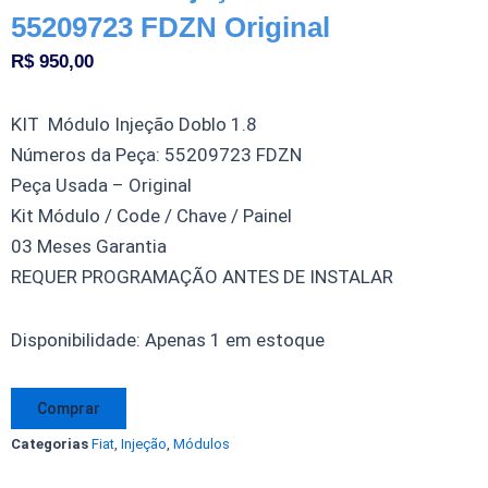
55209723 FDZN Original
R$
950,00
KIT Módulo Injeção Doblo 1.8
Números da Peça: 55209723 FDZN
Peça Usada – Original
Kit Módulo / Code / Chave / Painel
03 Meses Garantia
REQUER PROGRAMAÇÃO ANTES DE INSTALAR
Kit
Disponibilidade:
Apenas 1 em estoque
Módulo
Injeção
Comprar
Fiat
Categorias
Fiat
,
Injeção
,
Módulos
Doblo