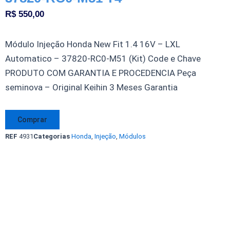
R$
550,00
Módulo Injeção Honda New Fit 1.4 16V – LXL
Automatico – 37820-RC0-M51 (Kit) Code e Chave
PRODUTO COM GARANTIA E PROCEDENCIA Peça
seminova – Original Keihin 3 Meses Garantia
Kit
Comprar
Módulo
REF
4931
Categorias
Honda
,
Injeção
,
Módulos
Injeção
Honda
New
Fit
1.4
16V