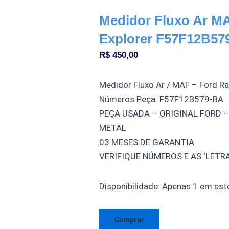
Medidor Fluxo Ar MA
Explorer F57F12B579
R$
450,00
Medidor Fluxo Ar / MAF – Ford Ra
Números Peça: F57F12B579-BA
PEÇA USADA – ORIGINAL FORD 
METAL
03 MESES DE GARANTIA
VERIFIQUE NÚMEROS E AS ‘LET
Medidor
Disponibilidade:
Apenas 1 em est
Fluxo
Ar
Comprar
MAF