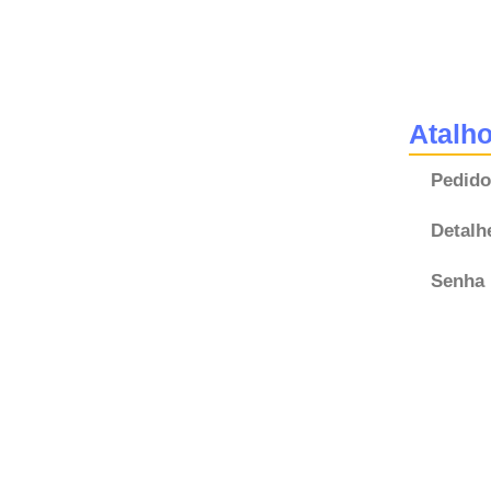
Atalh
Pedido
Detalh
Senha 