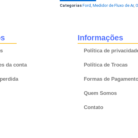
Categorias
Ford
,
Medidor de Fluxo de Ar
,
O
Ranger
4.0
V6
Explorer
os
Informações
F57F12B579BA
s
Política de privacidad
Original
Ford
es da conta
Política de Trocas
quantidade
perdida
Formas de Pagament
Quem Somos
Contato