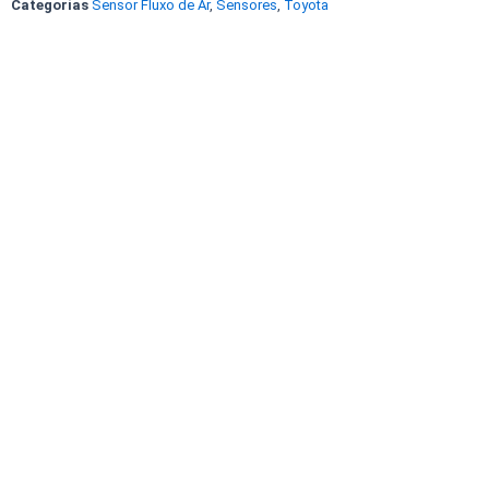
Categorias
Sensor Fluxo de Ar
,
Sensores
,
Toyota
Hilux
22204-
0T020
222040T020
197400-
5080
Original
Denso
quantidade