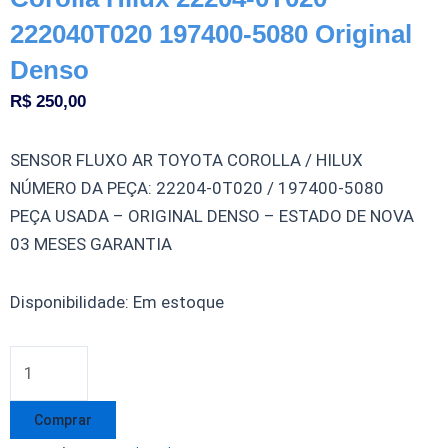
222040T020 197400-5080 Original
Denso
R$
250,00
SENSOR FLUXO AR TOYOTA COROLLA / HILUX
NÚMERO DA PEÇA: 22204-0T020 / 197400-5080
PEÇA USADA – ORIGINAL DENSO – ESTADO DE NOVA
03 MESES GARANTIA
Medidor
Disponibilidade:
Em estoque
Fluxo
Ar
MAF
Toyota
Comprar
Corolla