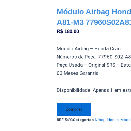
Módulo Airbag Honda
A81-M3 77960S02A81
R$
180,00
Módulo Airbag – Honda Civic
Números da Peça: 77960-S02-A
Peça Usada – Original SRS – Est
03 Meses Garantia
Módulo
Disponibilidade:
Apenas 1 em est
Airbag
Honda
Comprar
Civic
REF
5493
Categorias
Airbag
,
Honda
,
Módu
77960-
S02-