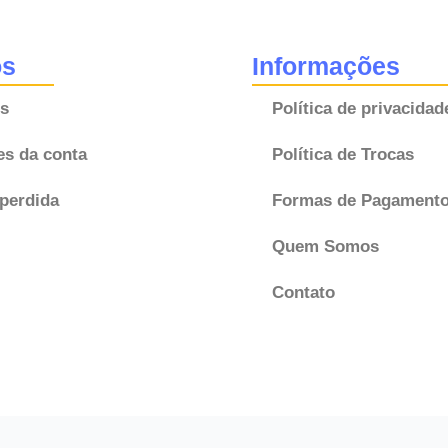
A81-
M3
os
Informações
77960S02A81M3
s
Política de privacidad
Original
SRS
es da conta
Política de Trocas
quantidade
perdida
Formas de Pagament
Quem Somos
Contato