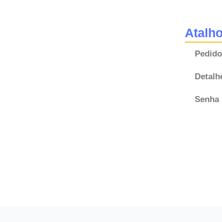
Atalh
Pedido
Detalh
Senha 