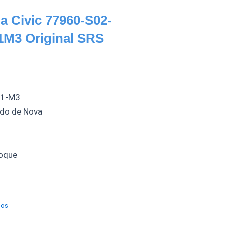
 Civic 77960-S02-
M3 Original SRS
81-M3
ado de Nova
oque
los