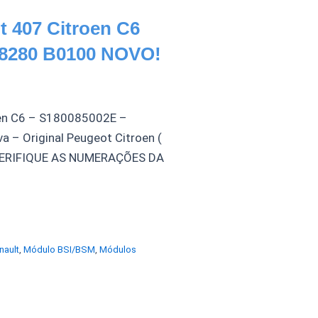
 407 Citroen C6
78280 B0100 NOVO!
oen C6 – S180085002E –
– Original Peugeot Citroen (
a VERIFIQUE AS NUMERAÇÕES DA
nault
,
Módulo BSI/BSM
,
Módulos