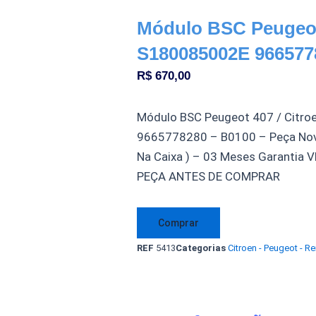
Módulo BSC Peugeot
S180085002E 96657
R$
670,00
Módulo BSC Peugeot 407 / Citr
9665778280 – B0100 – Peça Nova 
Na Caixa ) – 03 Meses Garanti
PEÇA ANTES DE COMPRAR
Módulo
Comprar
BSC
REF
5413
Categorias
Citroen - Peugeot - Re
Peugeot
407
Citroen
C6