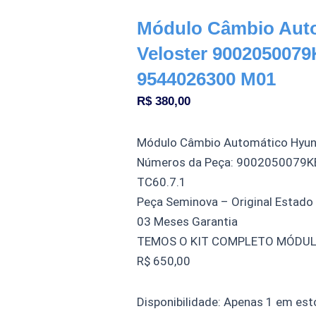
Módulo Câmbio Aut
Veloster 9002050079
9544026300 M01
R$
380,00
Módulo Câmbio Automático Hyund
Números da Peça: 9002050079K
TC60.7.1
Peça Seminova – Original Estado
03 Meses Garantia
TEMOS O KIT COMPLETO MÓDULO 
R$ 650,00
Módulo
Disponibilidade:
Apenas 1 em est