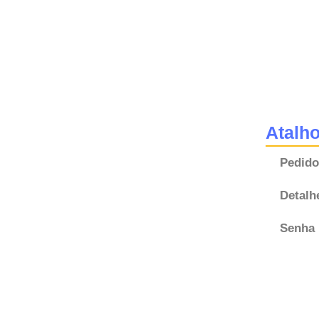
Atalh
Pedido
Detalh
Senha 