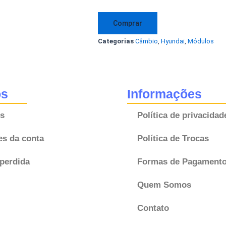
Câmbio
Automático
Comprar
Hyundai
Categorias
Câmbio
,
Hyundai
,
Módulos
Veloster
9002050079KE
95440-
26300
os
Informações
9544026300
s
Política de privacidad
M01
quantidade
es da conta
Política de Trocas
perdida
Formas de Pagament
Quem Somos
Contato