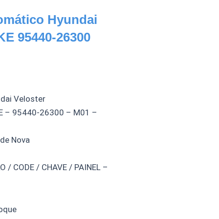
omático Hyundai
KE 95440-26300
ai Veloster
E – 95440-26300 – M01 –
 de Nova
/ CODE / CHAVE / PAINEL –
oque