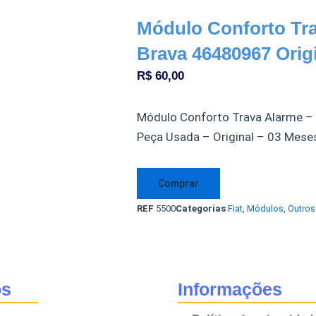
Módulo Conforto Tr
Brava 46480967 Orig
R$
60,00
Módulo Conforto Trava Alarme –
Peça Usada – Original – 03 Mese
Módulo
Comprar
Conforto
REF
5500
Categorias
Fiat
,
Módulos
,
Outro
Trava
Alarme
Marea
Brava
os
Informações
46480967
Original