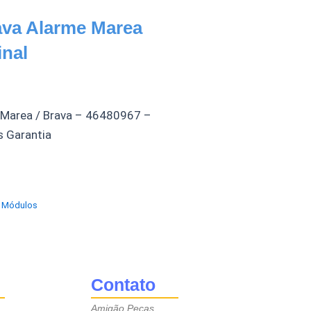
ava Alarme Marea
inal
 Marea / Brava – 46480967 –
s Garantia
s Módulos
Contato
Amigão Peças