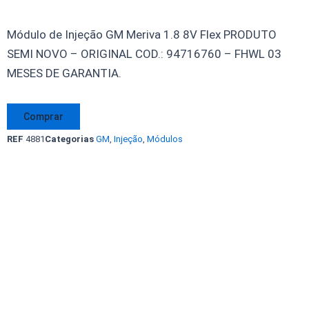
Módulo de Injeção GM Meriva 1.8 8V Flex PRODUTO
SEMI NOVO – ORIGINAL COD.: 94716760 – FHWL 03
MESES DE GARANTIA.
Módulo
Comprar
de
REF
4881
Categorias
GM
,
Injeção
,
Módulos
Injeção
Meriva
1.8
8V
Flex
94716760
FHWL
Original
quantidade