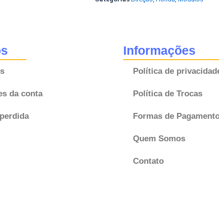
Honda
New
Civic
39980TR8M9
os
Informações
39980-
s
Política de privacidad
TR8M9
Original
es da conta
Política de Trocas
quantidade
perdida
Formas de Pagament
Quem Somos
Contato