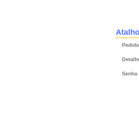
Atalh
Pedido
Detalh
Senha 