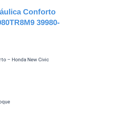
áulica Conforto
980TR8M9 39980-
rto – Honda New Civic
oque