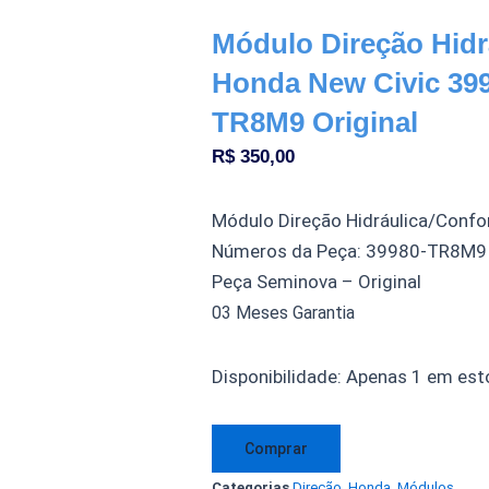
Módulo Direção Hidr
Honda New Civic 39
TR8M9 Original
R$
350,00
Módulo Direção Hidráulica/Confo
Números da Peça: 39980-TR8M9
Peça Seminova – Original
03 Meses Garantia
Módulo
Disponibilidade:
Apenas 1 em est
Direção
Hidráulica
Comprar
Conforto
Categorias
Direção
,
Honda
,
Módulos