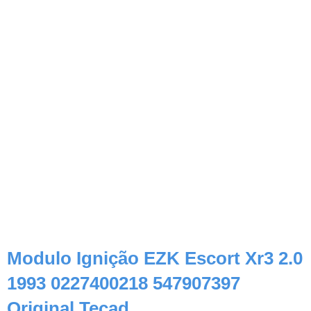
Modulo Ignição EZK Escort Xr3 2.0
1993 0227400218 547907397
Original Tecad