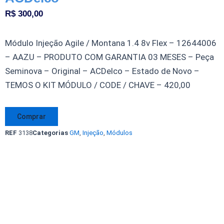
R$
300,00
Módulo Injeção Agile / Montana 1.4 8v Flex – 12644006
– AAZU – PRODUTO COM GARANTIA 03 MESES – Peça
Seminova – Original – ACDelco – Estado de Novo –
TEMOS O KIT MÓDULO / CODE / CHAVE – 420,00
Módulo
Comprar
Injeção
REF
3138
Categorias
GM
,
Injeção
,
Módulos
Agile
Montana
1.4
8v
Flex
12644006