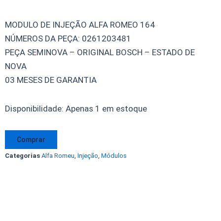
MODULO DE INJEÇÃO ALFA ROMEO 164
NÚMEROS DA PEÇA: 0261203481
PEÇA SEMINOVA – ORIGINAL BOSCH – ESTADO DE
NOVA
03 MESES DE GARANTIA
Modulo
Disponibilidade:
Apenas 1 em estoque
Injeção
Alfa
Comprar
Romeo
Categorias
Alfa Romeu
,
Injeção
,
Módulos
164
3.0
0261203481
Motronic
Bosch