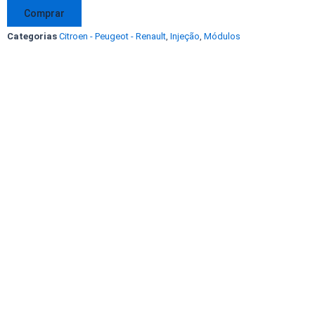
Citroen
Comprar
C4
Categorias
Citroen - Peugeot - Renault
,
Injeção
,
Módulos
Pallas
2.0
16V
Flex
Peugeot
308
IAW
6KPB
9666231080
9664874580
CEM0
NOVO!
quantidade