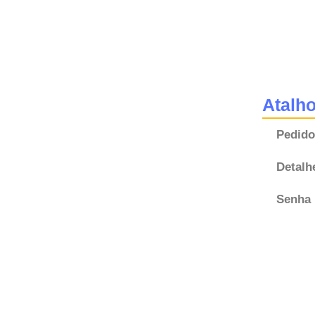
Atalh
Pedido
Detalh
Senha 