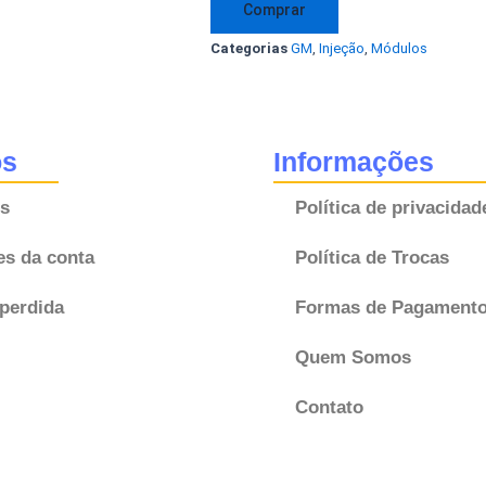
Comprar
Gasolina
Categorias
GM
,
Injeção
,
Módulos
09355819
CSUK
BJ
Original
os
Informações
GM
s
Política de privacidad
quantidade
es da conta
Política de Trocas
perdida
Formas de Pagament
Quem Somos
Contato