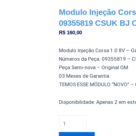
Modulo Injeção Cors
09355819 CSUK BJ O
R$
160,00
Modulo Injeção Corsa 1.0 8V – G
Números da Peça: 09355819 – C
Peça Semi-nova – Original GM
03 Meses de Garantia
TEMOS ESSE MÓDULO “NOVO” – O
Modulo
Disponibilidade:
Apenas 2 em est
Injeção
Corsa
1.0
8v