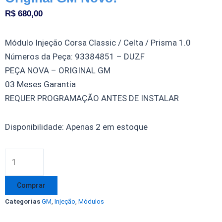
R$
680,00
Módulo Injeção Corsa Classic / Celta / Prisma 1.0
Números da Peça: 93384851 – DUZF
PEÇA NOVA – ORIGINAL GM
03 Meses Garantia
REQUER PROGRAMAÇÃO ANTES DE INSTALAR
Módulo
Disponibilidade:
Apenas 2 em estoque
Injeção
Corsa
Classic
Celta
Comprar
Prisma
Categorias
GM
,
Injeção
,
Módulos
1.0