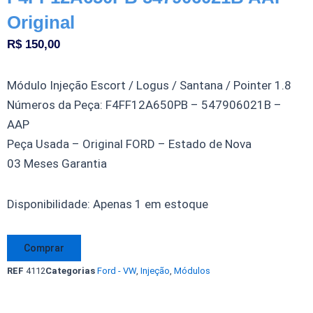
Original
R$
150,00
Módulo Injeção Escort / Logus / Santana / Pointer 1.8
Números da Peça: F4FF12A650PB – 547906021B –
AAP
Peça Usada – Original FORD – Estado de Nova
03 Meses Garantia
Módulo
Disponibilidade:
Apenas 1 em estoque
Injeção
Escort
Comprar
Logus
REF
4112
Categorias
Ford - VW
,
Injeção
,
Módulos
Pointer
Santana