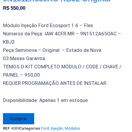
R$
550,00
Módulo Injeção Ford Ecosport 1.6 – Flex
Números da Peça: IAW 4CFR.MR – 9N1512A650AC –
KBJ2
Peça Seminova – Original – Estado de Nova
03 Meses Garantia
TEMOS O KIT COMPLETO MÓDULO / CODE / CHAVE /
PAINEL – 950,00
REQUER PROGRAMAÇÃO ANTES DE INSTALAR
Módulo
Disponibilidade:
Apenas 1 em estoque
Injeção
Ford
Comprar
Ecosport
REF
4089
Categorias
Ford
,
Injeção
,
Módulos