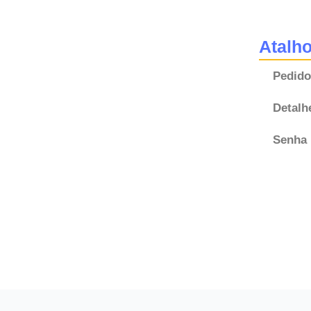
Atalh
Pedido
Detalh
Senha 