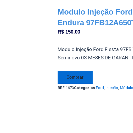
Modulo Injeção Ford 
Endura 97FB12A650
R$
150,00
Modulo Injeção Ford Fiesta 97FB
Seminovo 03 MESES DE GARANT
Modulo
Comprar
Injeção
REF
1673
Categorias
Ford
,
Injeção
,
Módul
Ford
Fiesta
1.0
8v.
Endura
97FB12A650TA