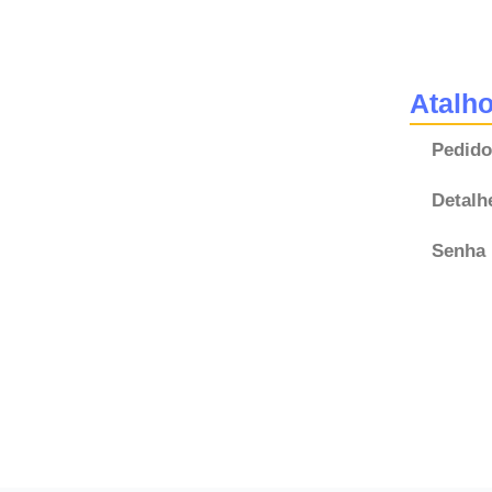
Atalh
Pedido
Detalh
Senha 