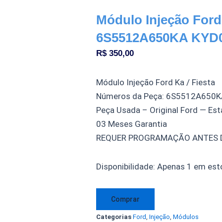
Módulo Injeção Ford
6S5512A650KA KYD0 
R$
350,00
Módulo Injeção Ford Ka / Fiesta
Números da Peça: 6S5512A650K
Peça Usada – Original Ford — Est
03 Meses Garantia
REQUER PROGRAMAÇÃO ANTES D
Módulo
Disponibilidade:
Apenas 1 em est
Injeção
Ford
Comprar
Ka
Categorias
Ford
,
Injeção
,
Módulos
Fiesta