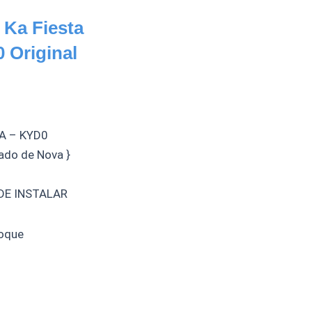
 Ka Fiesta
Original
A – KYD0
ado de Nova }
E INSTALAR
oque