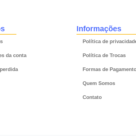
6S5512A650KA
KYD0
Original
os
Informações
quantidade
s
Política de privacidad
es da conta
Política de Trocas
perdida
Formas de Pagament
Quem Somos
Contato