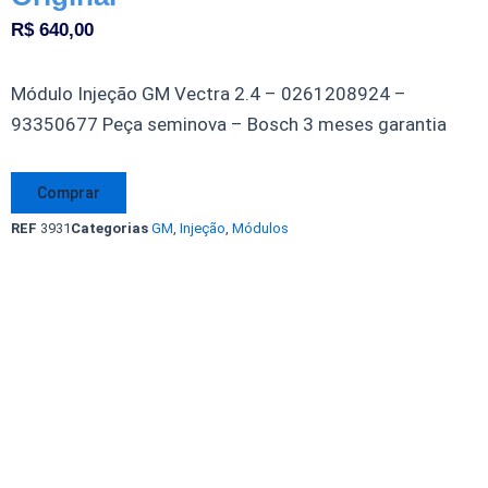
R$
640,00
Módulo Injeção GM Vectra 2.4 – 0261208924 –
93350677 Peça seminova – Bosch 3 meses garantia
Módulo
Comprar
Injeção
REF
3931
Categorias
GM
,
Injeção
,
Módulos
GM
Vectra
2.4
16v.
flex
-
0261208924
-