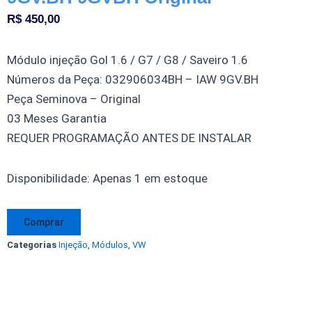
R$
450,00
Módulo injeção Gol 1.6 / G7 / G8 / Saveiro 1.6
Números da Peça: 032906034BH – IAW 9GV.BH
Peça Seminova – Original
03 Meses Garantia
REQUER PROGRAMAÇÃO ANTES DE INSTALAR
Módulo
Disponibilidade:
Apenas 1 em estoque
Injeção
Gol
Comprar
1.6
Categorias
Injeção
,
Módulos
,
VW
G7
G8
Saveiro