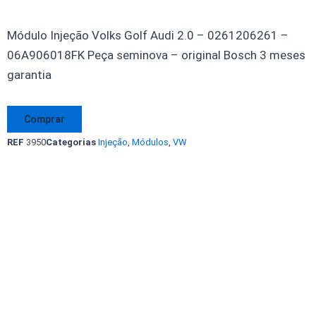
Módulo Injeção Volks Golf Audi 2.0 – 0261206261 –
06A906018FK Peça seminova – original Bosch 3 meses
garantia
Módulo
Comprar
Injeção
REF
3950
Categorias
Injeção
,
Módulos
,
VW
Golf
Audi
2.0
0261206261
06A906018FK
Original
quantidade