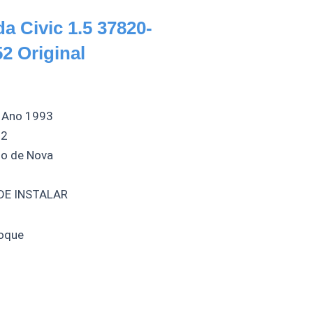
a Civic 1.5 37820-
2 Original
– Ano 1993
52
do de Nova
E INSTALAR
oque