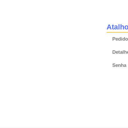
Atalh
Pedido
Detalh
Senha 