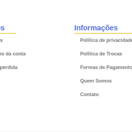
37820-
P04-
G52
os
Informações
37820P04G52
s
Política de privacidad
Original
quantidade
es da conta
Política de Trocas
perdida
Formas de Pagament
Quem Somos
Contato