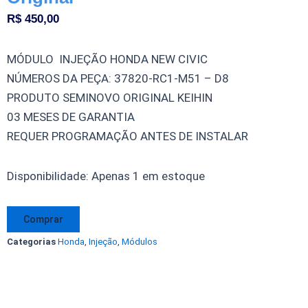
R$
450,00
MÓDULO INJEÇÃO HONDA NEW CIVIC
NÚMEROS DA PEÇA: 37820-RC1-M51 – D8
PRODUTO SEMINOVO ORIGINAL KEIHIN
03 MESES DE GARANTIA
REQUER PROGRAMAÇÃO ANTES DE INSTALAR
Módulo
Disponibilidade:
Apenas 1 em estoque
Injeção
Honda
Comprar
New
Categorias
Honda
,
Injeção
,
Módulos
Civic
37820-
RC1-