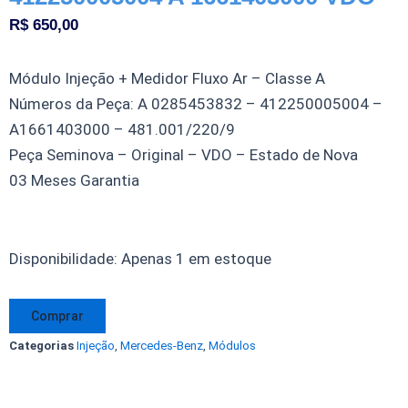
R$
650,00
Módulo Injeção + Medidor Fluxo Ar – Classe A
Números da Peça: A 0285453832 – 412250005004 –
A1661403000 – 481.001/220/9
Peça Seminova – Original – VDO – Estado de Nova
03 Meses Garantia
Módulo
Disponibilidade:
Apenas 1 em estoque
Injeção
+
Comprar
MAF
Categorias
Injeção
,
Mercedes-Benz
,
Módulos
Mercedes
Benz