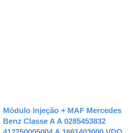
Módulo Injeção + MAF Mercedes
Benz Classe A A 0285453832
412250005004 A 1661403000 VDO