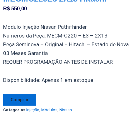
R$
550,00
Modulo Injeção Nissan Pathifhinder
Números da Peça: MECM-C220 – E3 – 2X13
Peça Seminova – Original – Hitachi – Estado de Nova
03 Meses Garantia
REQUER PROGRAMAÇÃO ANTES DE INSTALAR
Modulo
Disponibilidade:
Apenas 1 em estoque
Injeção
Nissan
Comprar
Pathifhinder
Categorias
Injeção
,
Módulos
,
Nissan
MECM-
C220
E3