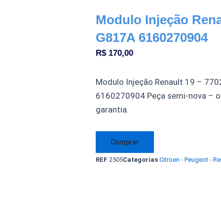
Modulo Injeção Rena
G817A 6160270904
R$
170,00
Modulo Injeção Renault 19 – 7
6160270904 Peça semi-nova – or
garantia.
Modulo
Comprar
Injeção
REF
2505
Categorias
Citroen - Peugeot - Re
Renault
19
7702087456
G817A
6160270904