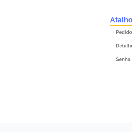
Atalh
Pedido
Detalh
Senha 