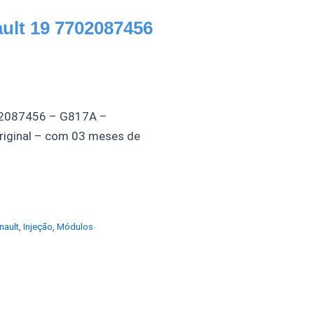
ult 19 7702087456
702087456 – G817A –
iginal – com 03 meses de
nault
,
Injeção
,
Módulos